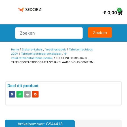
0
€
0,00
Home
/
Stekers+kabels
/
Voedingskabels
/
Tafelcontactdoos
220V
/
Tafelcontactdoos+schakelaar
/
6-
voud.tafelcontactdoos+schak.
/ ECO-LINE 1159520400
TAFELCONTACTDOOS MET SCHAKELAAR 6-VOUDIG WIT 3M
Deel dit product
Artikelnummer: G944413