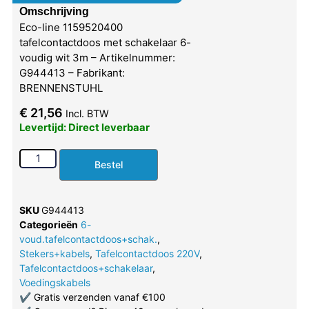
Omschrijving
Eco-line 1159520400
tafelcontactdoos met schakelaar 6-
voudig wit 3m – Artikelnummer:
G944413 – Fabrikant:
BRENNENSTUHL
€
21,56
Incl. BTW
Levertijd: Direct leverbaar
Bestel
SKU
G944413
Categorieën
6-
voud.tafelcontactdoos+schak.
,
Stekers+kabels
,
Tafelcontactdoos 220V
,
Tafelcontactdoos+schakelaar
,
Voedingskabels
✔
Gratis verzenden vanaf €100