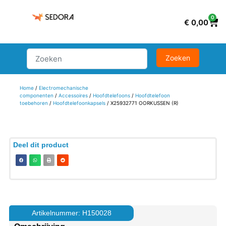
0
€
0,00
Home
/
Electromechanische
componenten
/
Accessoires
/
Hoofdtelefoons
/
Hoofdtelefoon
toebehoren
/
Hoofdtelefoonkapsels
/ X25932771 OORKUSSEN (R)
Deel dit product
Artikelnummer: H150028