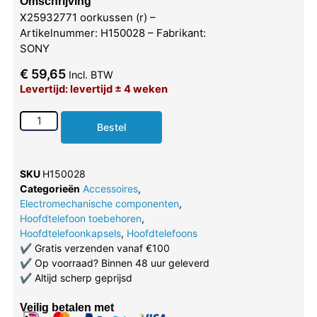
Omschrijving
X25932771 oorkussen (r) –
Artikelnummer: H150028 – Fabrikant:
SONY
€
59,65
Incl. BTW
Levertijd: levertijd ± 4 weken
Bestel
SKU
H150028
Categorieën
Accessoires
,
Electromechanische componenten
,
Hoofdtelefoon toebehoren
,
Hoofdtelefoonkapsels
,
Hoofdtelefoons
✔
Gratis verzenden vanaf €100
✔
Op voorraad? Binnen 48 uur geleverd
✔
Altijd scherp geprijsd
Veilig betalen met