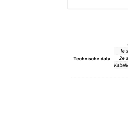
1e 
2e s
Technische data
Kabell