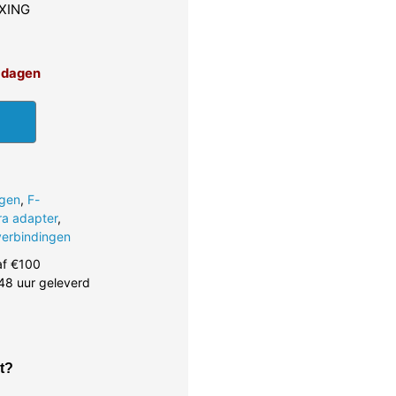
AXING
4 dagen
ngen
,
F-
ra adapter
,
verbindingen
af €100
48 uur geleverd
t?