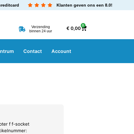
creditcard
Klanten geven ons een 8.0!
0
Verzending
€
0,00
binnen 24 uur
entrum
Contact
Account
ter f f-socket
rtikelnummer: