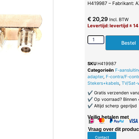
H419987 – Fabrikant: 
€
20,29
Incl. BTW
Levertijd: levertijd ± 1
Bestel
SKU
H419987
Categorieën
F-aansluiti
adapter
,
F-contra/F-cont
Stekers+kabels
,
TV/Sat-
✔
Gratis verzenden van
✔
Op voorraad? Binnen 
✔
Altijd scherp geprijsd
Veilig betalen met
Vraag over dit produc
Contact