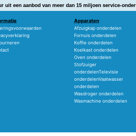
ur uit een aanbod van meer dan 15 miljoen service-onder
ormatie
Apparaten
eringsvoorwaarden
Afzuigkap onderdelen
vacyverklaring
Fornuis onderdelen
ourneren
Koffie onderdelen
tact
Koelkast onderdelen
Oven onderdelen
Stofzuiger
onderdelen
Televisie
onderdelen
Vaatwasser
onderdelen
Wasdroger onderdelen
Wasmachine onderdelen