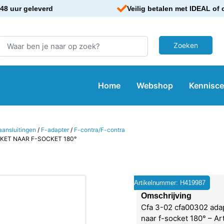
48 uur geleverd
Veilig betalen met IDEAL of 
Home
Webshop
Kennisc
aansluitingen
/
F-adapter
/
F-contra/F-contra
CKET NAAR F-SOCKET 180°
Artikelnummer: H419987
Omschrijving
Cfa 3-02 cfa00302 adap
naar f-socket 180° – A