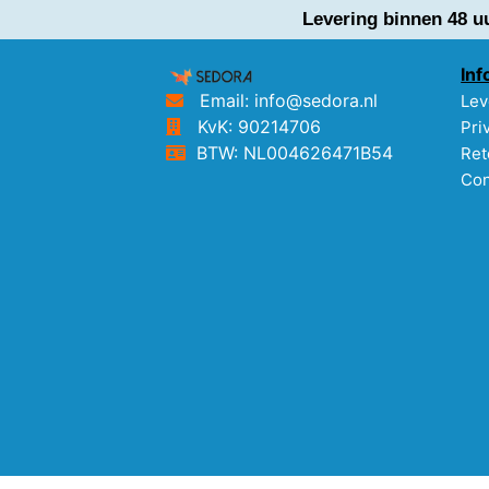
Levering binnen 48 u
Inf
Email: info@sedora.nl
Lev
KvK: 90214706
Pri
BTW: NL004626471B54
Ret
Con