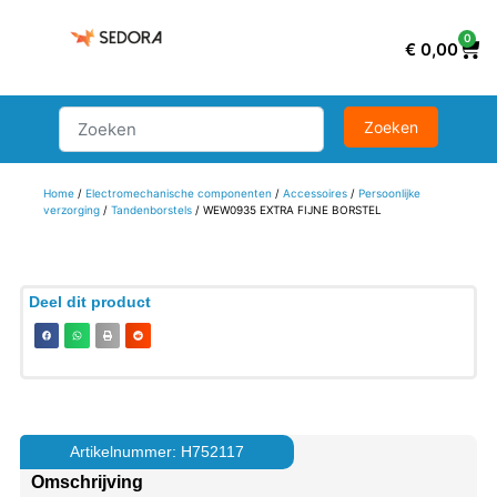
0
€
0,00
Home
/
Electromechanische componenten
/
Accessoires
/
Persoonlijke
verzorging
/
Tandenborstels
/ WEW0935 EXTRA FIJNE BORSTEL
Deel dit product
Artikelnummer: H752117
Omschrijving