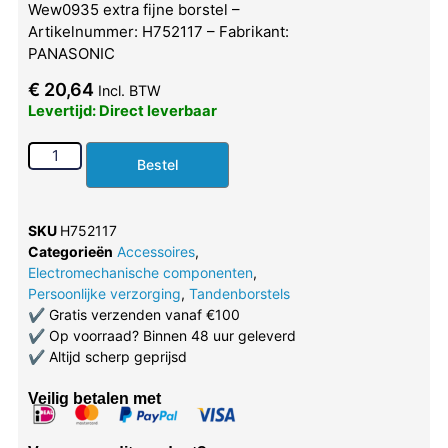
Wew0935 extra fijne borstel –
Artikelnummer: H752117 – Fabrikant:
PANASONIC
€
20,64
Incl. BTW
Levertijd: Direct leverbaar
Bestel
SKU
H752117
Categorieën
Accessoires
,
Electromechanische componenten
,
Persoonlijke verzorging
,
Tandenborstels
✔
Gratis verzenden vanaf €100
✔
Op voorraad? Binnen 48 uur geleverd
✔
Altijd scherp geprijsd
Veilig betalen met