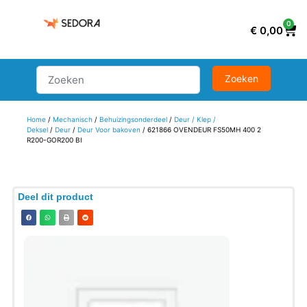
0
€
0,00
Home
/
Mechanisch
/
Behuizingsonderdeel
/
Deur / Klep /
Deksel
/
Deur
/
Deur Voor bakoven
/ 621866 OVENDEUR FS50MH 400 2
R200-GOR200 BI
Deel dit product