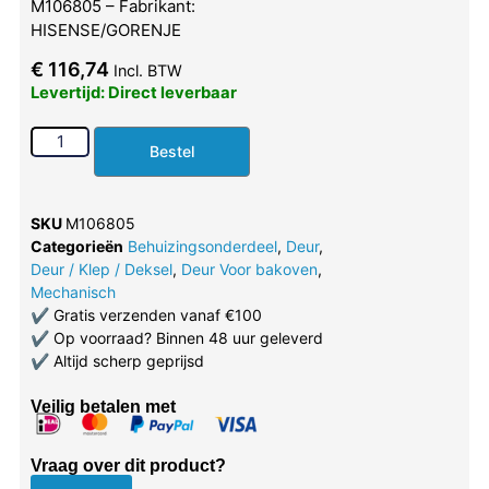
M106805 – Fabrikant:
HISENSE/GORENJE
€
116,74
Incl. BTW
Levertijd: Direct leverbaar
Bestel
SKU
M106805
Categorieën
Behuizingsonderdeel
,
Deur
,
Deur / Klep / Deksel
,
Deur Voor bakoven
,
Mechanisch
✔
Gratis verzenden vanaf €100
✔
Op voorraad? Binnen 48 uur geleverd
✔
Altijd scherp geprijsd
Veilig betalen met
Vraag over dit product?