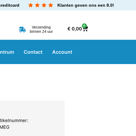
creditcard
Klanten geven ons een 8.0!
0
Verzending
€
0,00
binnen 24 uur
entrum
Contact
Account
tikelnummer:
SMEG