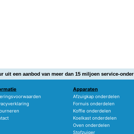
ur uit een aanbod van meer dan 15 miljoen service-onder
ormatie
Apparaten
eringsvoorwaarden
Afzuigkap onderdelen
vacyverklaring
Fornuis onderdelen
ourneren
Koffie onderdelen
tact
Koelkast onderdelen
Oven onderdelen
Stofzuiger