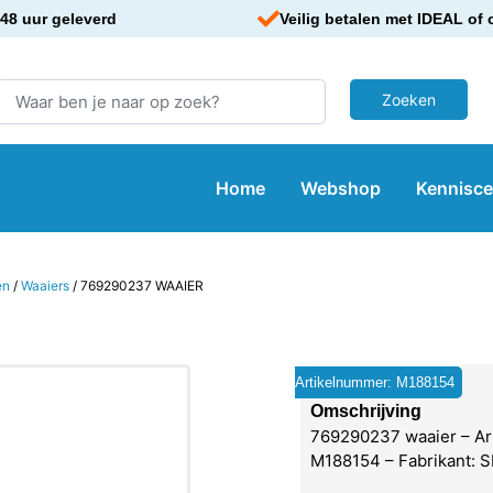
48 uur geleverd
Veilig betalen met IDEAL of 
Home
Webshop
Kennisc
en
/
Waaiers
/ 769290237 WAAIER
Artikelnummer: M188154
Omschrijving
769290237 waaier – Ar
M188154 – Fabrikant: 