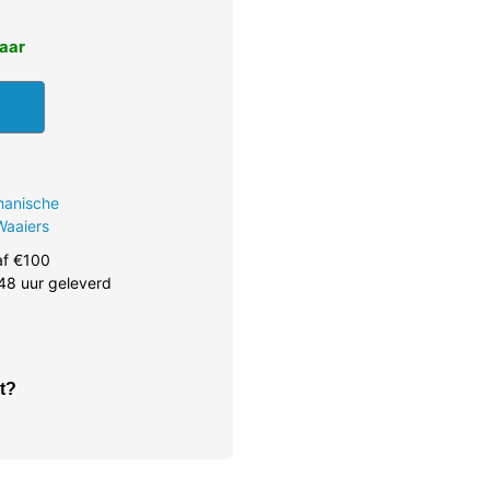
baar
hanische
Waaiers
af €100
48 uur geleverd
t?