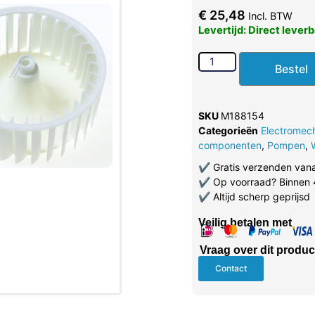
€
25,48
Incl. BTW
Levertijd: Direct lever
Bestel
SKU
M188154
Categorieën
Electromec
componenten
,
Pompen
,
✔
Gratis verzenden van
✔
Op voorraad? Binnen 
✔
Altijd scherp geprijsd
Veilig betalen met
Vraag over dit produc
Contact