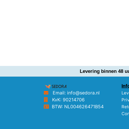
Levering binnen 48 u
Inf
Email: info@sedora.nl
Lev
KvK: 90214706
Pri
BTW: NL004626471B54
Ret
Con