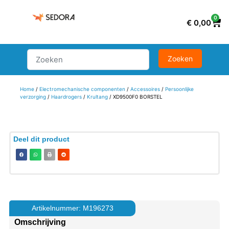
0
€
0,00
Home
/
Electromechanische componenten
/
Accessoires
/
Persoonlijke
verzorging
/
Haardrogers
/
Krultang
/ XD9500F0 BORSTEL
Deel dit product
Artikelnummer: M196273
Omschrijving