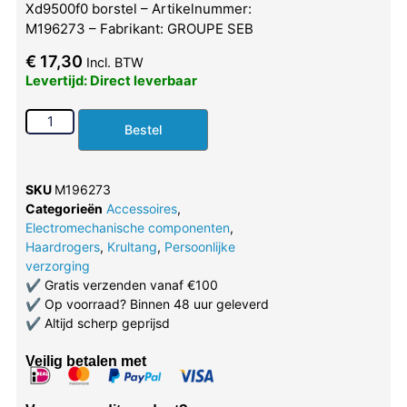
Xd9500f0 borstel – Artikelnummer:
M196273 – Fabrikant: GROUPE SEB
€
17,30
Incl. BTW
Levertijd: Direct leverbaar
Bestel
SKU
M196273
Categorieën
Accessoires
,
Electromechanische componenten
,
Haardrogers
,
Krultang
,
Persoonlijke
verzorging
✔
Gratis verzenden vanaf €100
✔
Op voorraad? Binnen 48 uur geleverd
✔
Altijd scherp geprijsd
Veilig betalen met