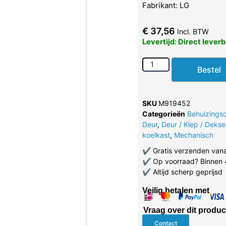
Fabrikant: LG
€
37,56
Incl. BTW
Levertijd: Direct lever
Bestel
SKU
M919452
Categorieën
Behuizings
Deur
,
Deur / Klep / Dekse
koelkast
,
Mechanisch
✔
Gratis verzenden van
✔
Op voorraad? Binnen 
✔
Altijd scherp geprijsd
Veilig betalen met
Vraag over dit produc
Contact