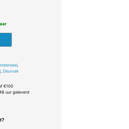
baar
onderdeel
,
l
,
Deurvak
af €100
48 uur geleverd
t?