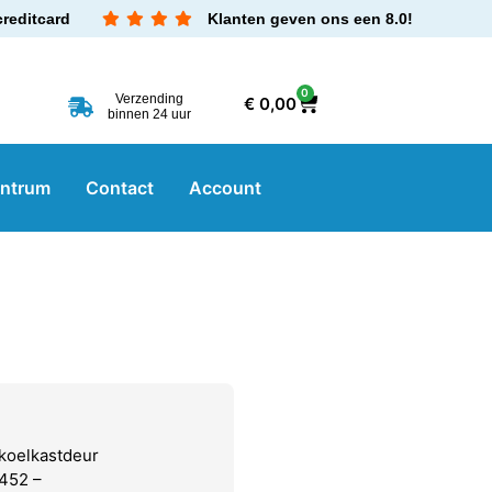
creditcard
Klanten geven ons een 8.0!
0
Verzending
€
0,00
binnen 24 uur
entrum
Contact
Account
koelkastdeur
452 –