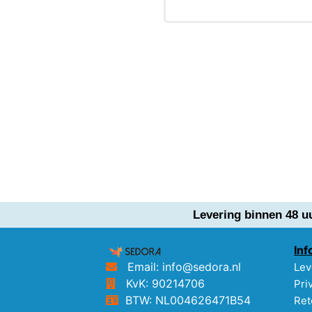
Levering binnen 48 u
Inf
Email: info@sedora.nl
Lev
KvK: 90214706
Pri
BTW: NL004626471B54
Ret