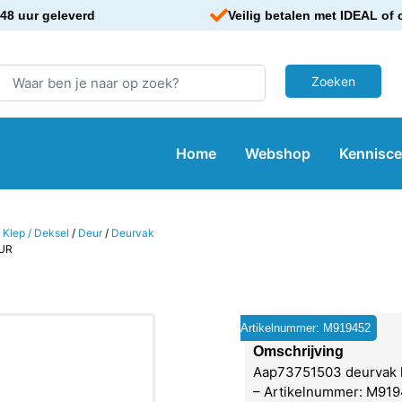
48 uur geleverd
Veilig betalen met IDEAL of 
Home
Webshop
Kennisc
 Klep / Deksel
/
Deur
/
Deurvak
UR
Artikelnummer: M919452
Omschrijving
Aap73751503 deurvak 
– Artikelnummer: M919