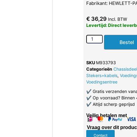
Fabrikant: HEWLETT-
€
36,29
Incl. BTW
Levertijd: Direct lever
Bestel
SKU
M933793
Categorieën
Chassisdeel
Stekers+kabels
,
Voeding
Voedingsentree
✔
Gratis verzenden van
✔
Op voorraad? Binnen 
✔
Altijd scherp geprijsd
Veilig betalen met
Vraag over dit produc
Contact