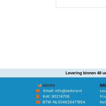
Levering binnen 48 u
Inf
Email: info@sedora.nl
Lev
KvK: 90214706
Pri
BTW: NL004626471B54
Ret