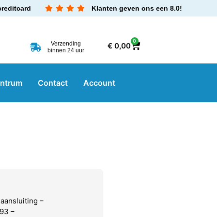
creditcard
Klanten geven ons een 8.0!
0
Verzending
€
0,00
binnen 24 uur
entrum
Contact
Account
aansluiting –
93 –