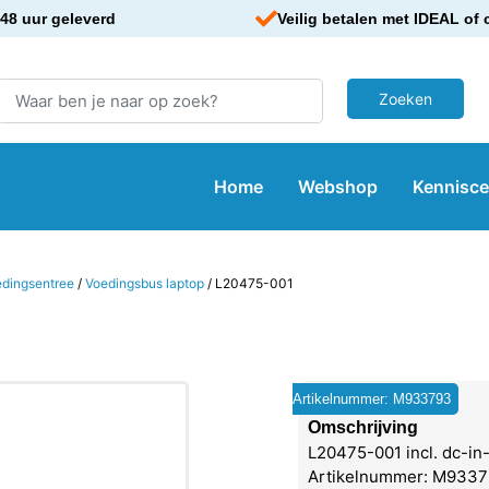
48 uur geleverd
Veilig betalen met IDEAL of 
Home
Webshop
Kennisc
edingsentree
/
Voedingsbus laptop
/ L20475-001
Artikelnummer: M933793
Omschrijving
L20475-001 incl. dc-in-
Artikelnummer: M9337