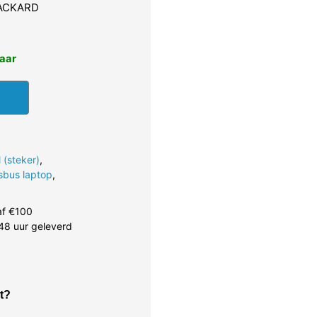
PACKARD
baar
 (steker)
,
sbus laptop
,
af €100
48 uur geleverd
t?