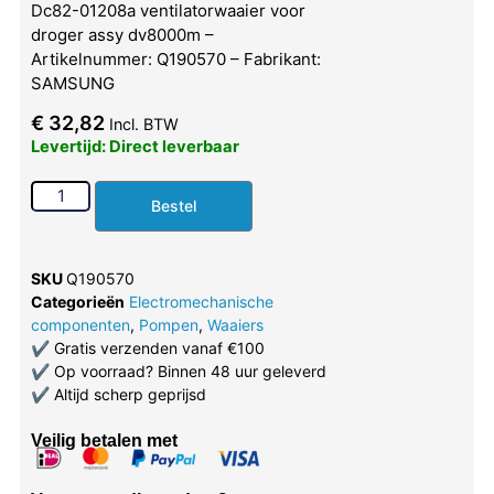
Dc82-01208a ventilatorwaaier voor
droger assy dv8000m –
Artikelnummer: Q190570 – Fabrikant:
SAMSUNG
€
32,82
Incl. BTW
Levertijd: Direct leverbaar
Bestel
SKU
Q190570
Categorieën
Electromechanische
componenten
,
Pompen
,
Waaiers
✔
Gratis verzenden vanaf €100
✔
Op voorraad? Binnen 48 uur geleverd
✔
Altijd scherp geprijsd
Veilig betalen met