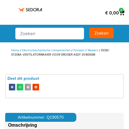
0
€
0,00
Home
/
Electromechanische componenten
/
Pompen
/
Waaiers
/ DC82-
01208A VENTILATORWAAIER VOOR DROGER ASSY DV8000M
Deel dit product
Artikelnummer: Q190570
Omschrijving