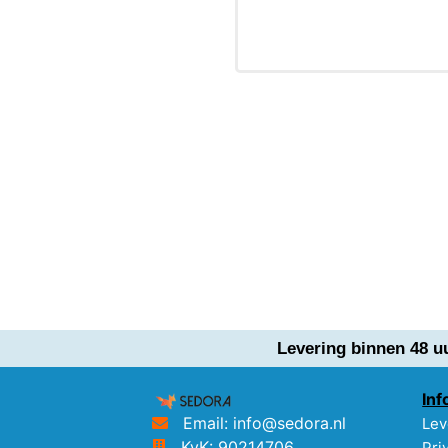
Levering binnen 48 u
Inf
Email: info@sedora.nl
Lev
KvK: 90214706
Pri