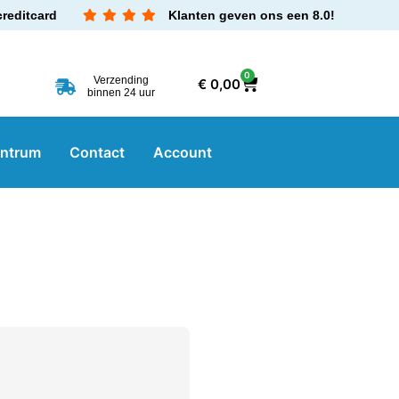
creditcard
Klanten geven ons een 8.0!
0
Verzending
€
0,00
binnen 24 uur
entrum
Contact
Account