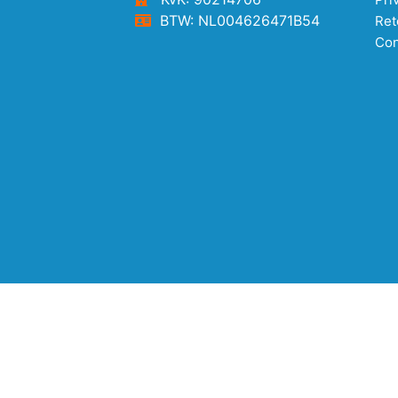
BTW: NL004626471B54
Ret
Con