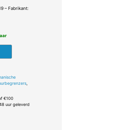
 – Fabrikant:
baar
hanische
uurbegrenzers
,
af €100
48 uur geleverd