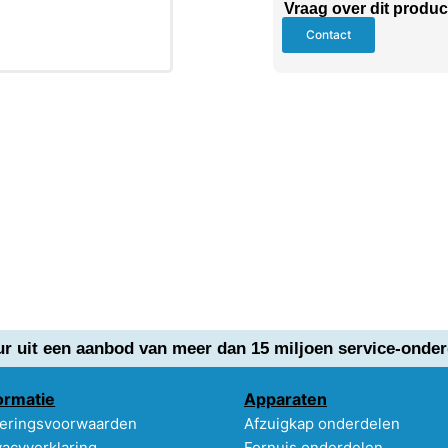
Vraag over dit produc
Contact
ur uit een aanbod van meer dan 15 miljoen service-onder
ormatie
Apparaten
eringsvoorwaarden
Afzuigkap onderdelen
vacyverklaring
Fornuis onderdelen