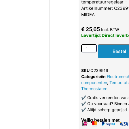
temperatuurregelaar –
Artikelnummer: Q239919
MIDEA
€
25,65
Incl. BTW
Levertijd: Direct lever
Bestel
SKU
Q239919
Categorieën
Electromec
componenten
,
Temperat
Thermostaten
✔
Gratis verzenden van
✔
Op voorraad? Binnen 
✔
Altijd scherp geprijsd
Veilig betalen met