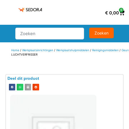
0
€
0,00
Home
/
Werkplaatsinrichtingen
/
Werkplaatshulpmiddelen
/
Reinigingsmiddellen
/
Geurv
LUCHTVERFRISSER
Deel dit product