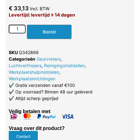
€
33,13
Incl. BTW
Levertijd: levertijd ± 14 dagen
Bestel
SKU
Q342866
Categorieën
Geurvreters
,
Luchtverfrissers
,
Reinigingsmiddellen
,
Werkplaatshulpmiddelen
,
Werkplaatsinrichtingen
✔
Gratis verzenden vanaf €100
✔
Op voorraad? Binnen 48 uur geleverd
✔
Altijd scherp geprijsd
Veilig betalen met
Vraag over dit product?
Contact