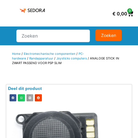
0
€
0,00
Home
/
Electromechanische componenten
/
PC-
hardware
/
Randapparatuur
/
Joysticks computers
/ ANALOGE STICK IN
ZWART PASSEND VOOR PSP SLIM
Deel dit product