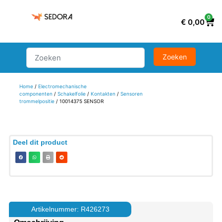
0
€
0,00
Home
/
Electromechanische
componenten
/
Schakelfolie
/
Kontakten
/
Sensoren
trommelpositie
/ 10014375 SENSOR
Deel dit product
Artikelnummer: R426273