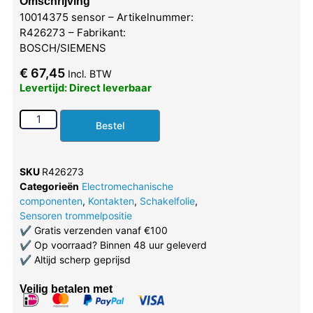
Omschrijving
10014375 sensor – Artikelnummer:
R426273 – Fabrikant:
BOSCH/SIEMENS
€
67,45
Incl. BTW
Levertijd: Direct leverbaar
Bestel
SKU
R426273
Categorieën
Electromechanische
componenten
,
Kontakten
,
Schakelfolie
,
Sensoren trommelpositie
✔
Gratis verzenden vanaf €100
✔
Op voorraad? Binnen 48 uur geleverd
✔
Altijd scherp geprijsd
Veilig betalen met