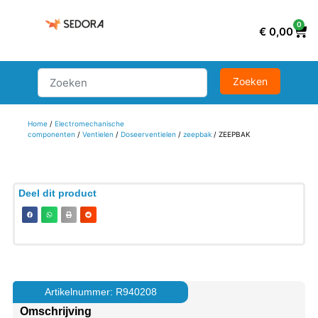
0
€
0,00
Home
/
Electromechanische
componenten
/
Ventielen
/
Doseerventielen
/
zeepbak
/ ZEEPBAK
Deel dit product
Artikelnummer: R940208
Omschrijving