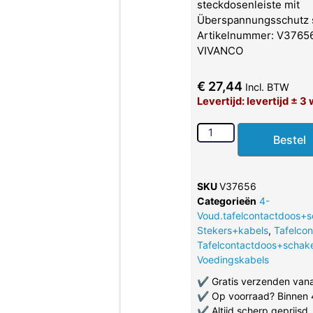
steckdosenleiste mit
Überspannungsschutz s
Artikelnummer: V37656 
VIVANCO
€
27,44
Incl. BTW
Levertijd: levertijd ± 
Bestel
SKU
V37656
Categorieën
4-
Voud.tafelcontactdoos+s
Stekers+kabels
,
Tafelco
Tafelcontactdoos+schake
Voedingskabels
✔
Gratis verzenden van
✔
Op voorraad? Binnen 
✔
Altijd scherp geprijsd