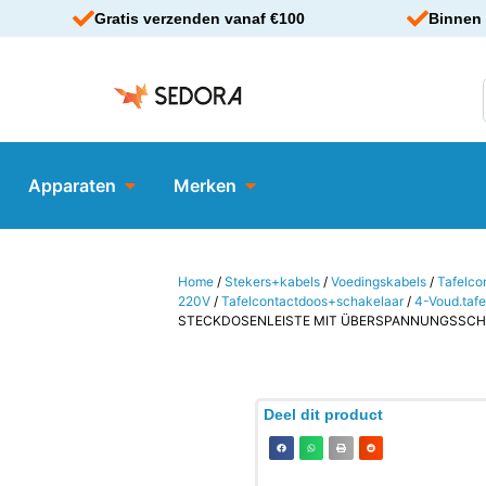
Gratis verzenden vanaf €100
Binnen 
Apparaten
Merken
Home
/
Stekers+kabels
/
Voedingskabels
/
Tafelco
220V
/
Tafelcontactdoos+schakelaar
/
4-Voud.taf
STECKDOSENLEISTE MIT ÜBERSPANNUNGSSC
Deel dit product