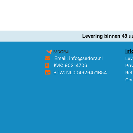
Levering binnen 48 u
Inf
Email: info@sedora.nl
Lev
KvK: 90214706
Pri
BTW: NL004626471B54
Ret
Con