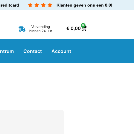
creditcard
Klanten geven ons een 8.0!
0
Verzending
€
0,00
binnen 24 uur
entrum
Contact
Account