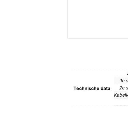
1e 
2e s
Technische data
Kabell