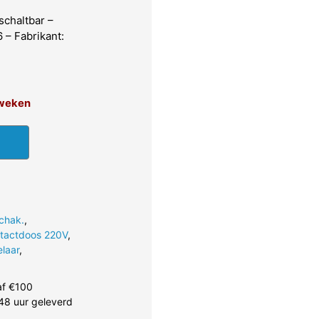
chaltbar –
– Fabrikant:
3 weken
chak.
,
ntactdoos 220V
,
laar
,
af €100
48 uur geleverd