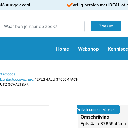
48 uur geleverd
Veilig betalen met IDEAL of 
Home
Webshop
Kennisc
ntactdoos
elcontactdoos+schak.
/ EPLS 4ALU 37656 4FACH
HUTZ SCHALTBAR
Artikelnummer: V37656
Omschrijving
Epls 4alu 37656 4fach