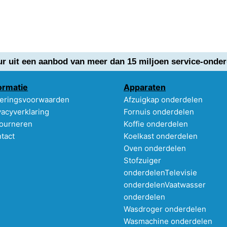
ur uit een aanbod van meer dan 15 miljoen service-onder
ormatie
Apparaten
eringsvoorwaarden
Afzuigkap onderdelen
vacyverklaring
Fornuis onderdelen
ourneren
Koffie onderdelen
tact
Koelkast onderdelen
Oven onderdelen
Stofzuiger
onderdelen
Televisie
onderdelen
Vaatwasser
onderdelen
Wasdroger onderdelen
Wasmachine onderdelen