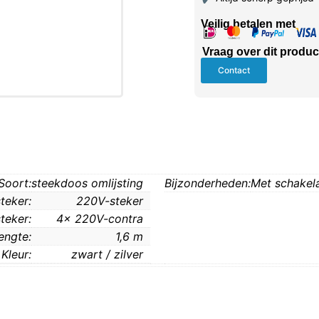
Veilig betalen met
Vraag over dit produc
Contact
Soort:
steekdoos omlijsting
Bijzonderheden:
Met schakel
steker:
220V-steker
teker:
4x 220V-contra
engte:
1,6 m
Kleur:
zwart / zilver