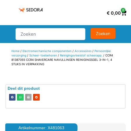
0
€
0,00
Home
/
Electromechanische componenten
/
Accessoires
/
Persoonlijke
verzorging
/
Scheer-toebehoren
/
Reinigingsvloeistof scheerapp.
/ CCR4
81387055 CCR4 SHAVERCARE NAVULLINGEN REINIGINGSGEL 3-IN-1, 4
STUKS IN VERPAKKING
Deel dit product
Artikelnummer: X481063