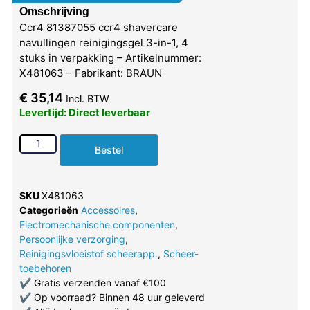
Omschrijving
Ccr4 81387055 ccr4 shavercare
navullingen reinigingsgel 3-in-1, 4
stuks in verpakking – Artikelnummer:
X481063 – Fabrikant: BRAUN
€
35,14
Incl. BTW
Levertijd: Direct leverbaar
Bestel
SKU
X481063
Categorieën
Accessoires
,
Electromechanische componenten
,
Persoonlijke verzorging
,
Reinigingsvloeistof scheerapp.
,
Scheer-
toebehoren
✔
Gratis verzenden vanaf €100
✔
Op voorraad? Binnen 48 uur geleverd