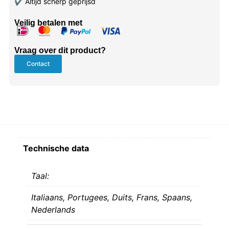
✔
Altijd scherp geprijsd
Veilig betalen met
Vraag over dit product?
Contact
Technische data
Taal:
Italiaans,
Portugees,
Duits,
Frans,
Spaans,
Nederlands