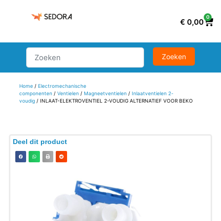
0
€
0,00
Home
/
Electromechanische
componenten
/
Ventielen
/
Magneetventielen
/
Inlaatventielen 2-
voudig
/ INLAAT-ELEKTROVENTIEL 2-VOUDIG ALTERNATIEF VOOR BEKO
Deel dit product