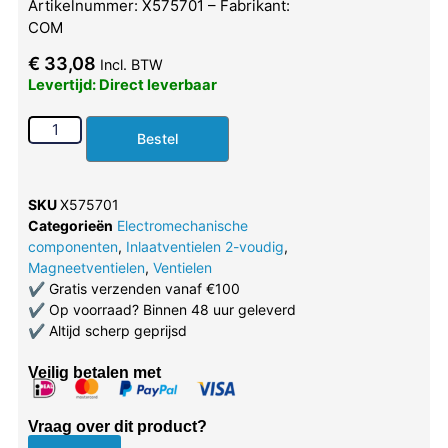
Artikelnummer: X575701 – Fabrikant:
COM
€
33,08
Incl. BTW
Levertijd: Direct leverbaar
Bestel
SKU
X575701
Categorieën
Electromechanische
componenten
,
Inlaatventielen 2-voudig
,
Magneetventielen
,
Ventielen
✔
Gratis verzenden vanaf €100
✔
Op voorraad? Binnen 48 uur geleverd
✔
Altijd scherp geprijsd
Veilig betalen met
Vraag over dit product?