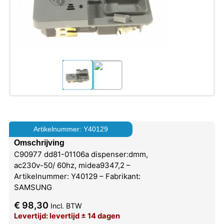
Artikelnummer: Y40129
Omschrijving
C90977 dd81-01106a dispenser:dmm,
ac230v-50/ 60hz, midea9347,2 –
Artikelnummer: Y40129 – Fabrikant:
SAMSUNG
€
98,30
Incl. BTW
Levertijd: levertijd ± 14 dagen