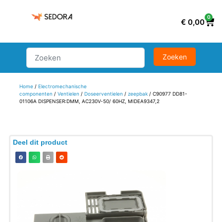
0
€
0,00
Home
/
Electromechanische
componenten
/
Ventielen
/
Doseerventielen
/
zeepbak
/ C90977 DD81-
01106A DISPENSER:DMM, AC230V-50/ 60HZ, MIDEA9347,2
Deel dit product