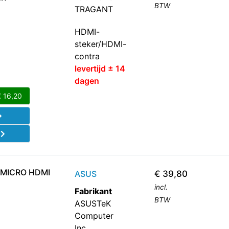
BTW
TRAGANT
HDMI-
steker/HDMI-
contra
levertijd ± 14
dagen
€
16,20
d
 MICRO HDMI
ASUS
€
39,80
incl.
Fabrikant
BTW
ASUSTeK
Computer
Inc.