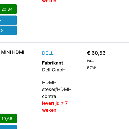
weken
€
20,84
d
 MINI HDMI
DELL
€
60,56
incl.
Fabrikant
BTW
Dell GmbH
HDMI-
steker/HDMI-
contra
levertijd ± 7
weken
€
19,66