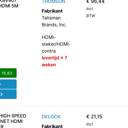
 KBV907
THOMSON
€
96,44
HDMI 5M
incl.
Fabrikant
BTW
Talisman
Brands, Inc.
HDMI-
steker/HDMI-
contra
levertijd ± 7
weken
€
16,83
d
HIGH SPEED
DELOCK
€
21,15
RNET HDMI
incl.
Fabrikant
ER