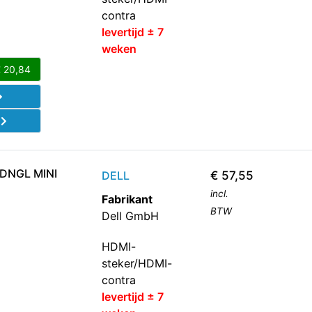
contra
levertijd ± 7
weken
€
20,84
d
 DNGL MINI
DELL
€
57,55
incl.
Fabrikant
BTW
Dell GmbH
HDMI-
steker/HDMI-
contra
levertijd ± 7