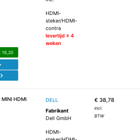
HDMI-
steker/HDMI-
contra
levertijd ± 4
weken
€
16,20
d
MINI HDMI
DELL
€
38,78
incl.
Fabrikant
BTW
Dell GmbH
HDMI-
steker/HDMI-