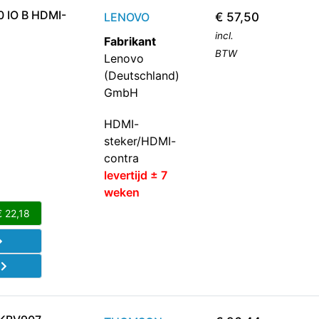
0 IO B HDMI-
LENOVO
€
57,50
incl.
Fabrikant
BTW
Lenovo
(Deutschland)
GmbH
HDMI-
steker/HDMI-
contra
levertijd ± 7
weken
€
22,18
d