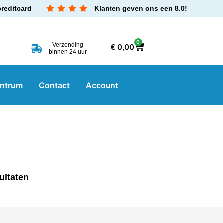
creditcard
Klanten geven ons een 8.0!
0
Verzending
€
0,00
binnen 24 uur
entrum
Contact
Account
ultaten