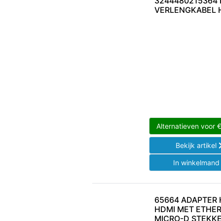
3244480215364
VERLENGKABEL 
Alternatieven voor
Bekijk artikel
In winkelman
65664 ADAPTER 
HDMI MET ETHE
MICRO-D STEKK