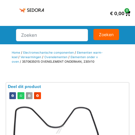
0
€
0,00
Home
/
Electromechanische componenten
/
Elementen warm-
koel
/
Verwarmingen
/
Ovenelementen
/
Elementen onder v
oven
/ 3570635015 OVENELEMENT ONDERAAN, 230V10
Deel dit product