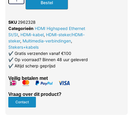
Bestel
SKU
2962328
Categorieën
HDMI Highspeed Ethernet
St/St
,
HDMI-kabel
,
HDMI-steker/HDMI-
steker
,
Multimedia-verbindingen
,
Stekers+kabels
✔
Gratis verzenden vanaf €100
✔
Op voorraad? Binnen 48 uur geleverd
✔
Altijd scherp geprijsd
Veilig betalen met
Vraag over dit product?
Contact