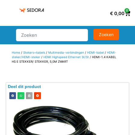
0
€
0,00
Home
/
Stekers+kabels
/
Multimedia-verbindingen
/
HDMI-kabel
/
HDMI-
steker/HDMI-steker
/
HDMI Highspeed Ethernet St/St
/ HDMI-1.4 KABEL
HS E STEKKER/ STEKKER, 5,0M ZWART
Deel dit product