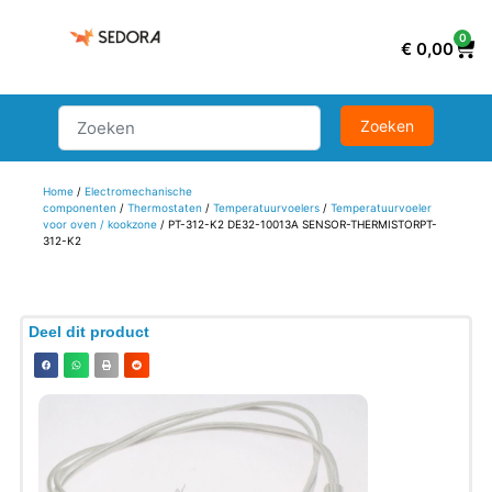
0
€
0,00
Home
/
Electromechanische
componenten
/
Thermostaten
/
Temperatuurvoelers
/
Temperatuurvoeler
voor oven / kookzone
/ PT-312-K2 DE32-10013A SENSOR-THERMISTORPT-
312-K2
Deel dit product