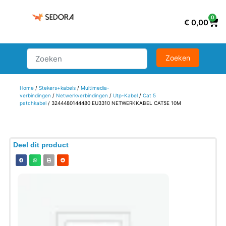
0
€
0,00
Home
/
Stekers+kabels
/
Multimedia-
verbindingen
/
Netwerkverbindingen
/
Utp-Kabel
/
Cat 5
patchkabel
/ 3244480144480 EU3310 NETWERKKABEL CAT5E 10M
Deel dit product