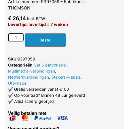
Artikelnummer: 9397059 – Fabrikant:
THOMSON
€
26,14
Incl. BTW
Levertijd: levertijd ± 7 weken
Bestel
SKU
9397059
Categorieën
Cat 5 patchkabel
,
Multimedia-verbindingen
,
Netwerkverbindingen
,
Stekers+kabels
,
Utp-Kabel
✔
Gratis verzenden vanaf €100
✔
Op voorraad? Binnen 48 uur geleverd
✔
Altijd scherp geprijsd
Veilig betalen met
Vraag over dit product?