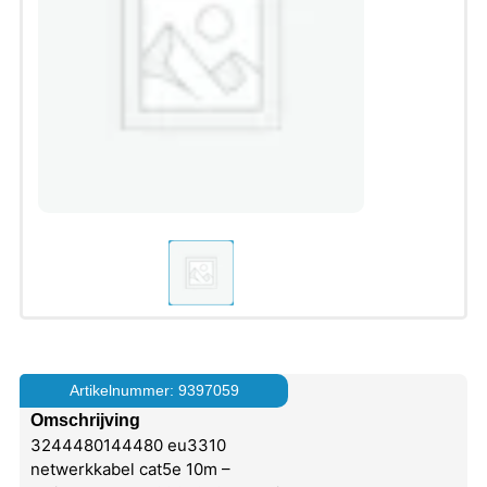
Artikelnummer: 9397059
Omschrijving
3244480144480 eu3310
netwerkkabel cat5e 10m –