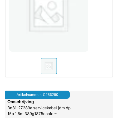
Artikelnummer: C256290
Omschrijving
Bn81-27289a servicekabel jdm dp
15p 1,5m 389g1875daafd –