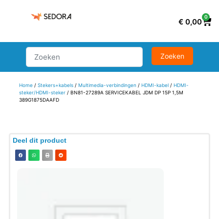
0
€
0,00
Home
/
Stekers+kabels
/
Multimedia-verbindingen
/
HDMI-kabel
/
HDMI-
steker/HDMI-steker
/ BN81-27289A SERVICEKABEL JDM DP 15P 1,5M
389G1875DAAFD
Deel dit product