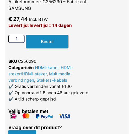
Artikelnummer: C256290 – Fabrikant:
SAMSUNG
€
27,44
Incl. BTW
Levertijd: levertijd ± 14 dagen
Bestel
SKU
C256290
Categorieën
HDMI-kabel
,
HDMI-
steker/HDMI-steker
,
Multimedia-
verbindingen
,
Stekers+kabels
✔
Gratis verzenden vanaf €100
✔
Op voorraad? Binnen 48 uur geleverd
✔
Altijd scherp geprijsd
Veilig betalen met
Vraag over dit product?