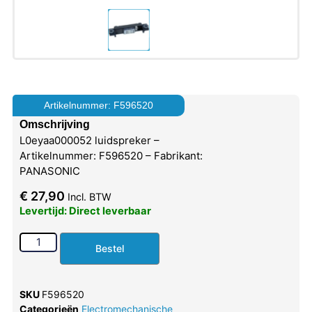
Artikelnummer: F596520
Omschrijving
L0eyaa000052 luidspreker –
Artikelnummer: F596520 – Fabrikant:
PANASONIC
€
27,90
Incl. BTW
Levertijd: Direct leverbaar
Bestel
SKU
F596520
Categorieën
Electromechanische