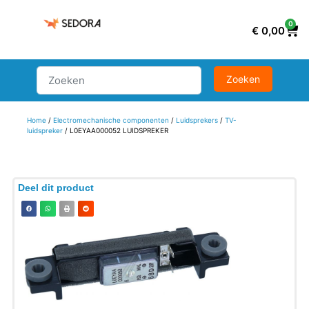
0
€
0,00
Home
/
Electromechanische componenten
/
Luidsprekers
/
TV-
luidspreker
/ L0EYAA000052 LUIDSPREKER
Deel dit product