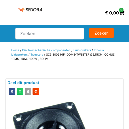
0
€
0,00
Home
/
Electromechanische componenten
/
Luidsprekers
/
Inbouw
luidsprekers
/
Tweeters
/ SC5 8005 HIFI DOME-TWEETER Ø5,15CM, CONUS
13MM, 60W/ 100W-, 8OHM
Deel dit product