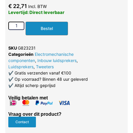
€
22,71
Incl. BTW
Levertijd: Direct leverbaar
Bestel
SKU
G823231
Categorieën
Electromechanische
componenten
,
Inbouw luidsprekers
,
Luidsprekers
,
Tweeters
✔
Gratis verzenden vanaf €100
✔
Op voorraad? Binnen 48 uur geleverd
✔
Altijd scherp geprijsd
Veilig betalen met
Vraag over dit product?
Contact