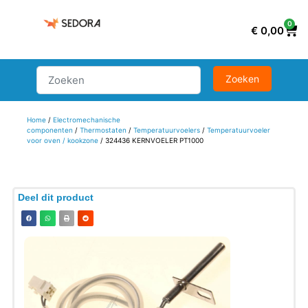
0
€
0,00
Home
/
Electromechanische
componenten
/
Thermostaten
/
Temperatuurvoelers
/
Temperatuurvoeler
voor oven / kookzone
/ 324436 KERNVOELER PT1000
Deel dit product