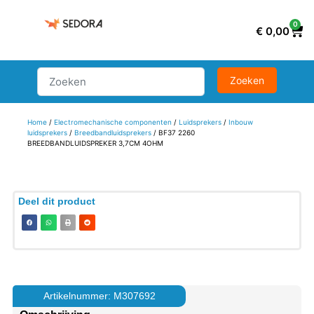
0
€
0,00
Home
/
Electromechanische componenten
/
Luidsprekers
/
Inbouw
luidsprekers
/
Breedbandluidsprekers
/ BF37 2260
BREEDBANDLUIDSPREKER 3,7CM 4OHM
Deel dit product
Artikelnummer: M307692