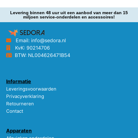
Levering binnen 48 uur uit een aanbod van meer dan 15
miljoen service-onderdelen en accessoires!
Email: info@sedora.nl
KvK: 90214706
BTW: NL004626471B54
Informatie
Leveringsvoorwaarden
Privacyverklaring
Retourneren
Contact
Apparaten