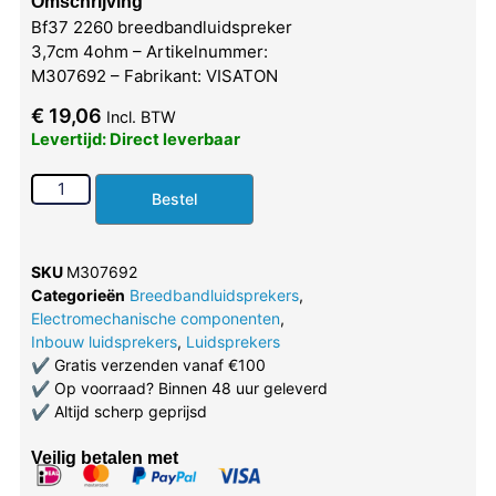
Omschrijving
Bf37 2260 breedbandluidspreker
3,7cm 4ohm – Artikelnummer:
M307692 – Fabrikant: VISATON
€
19,06
Incl. BTW
Levertijd: Direct leverbaar
Bestel
SKU
M307692
Categorieën
Breedbandluidsprekers
,
Electromechanische componenten
,
Inbouw luidsprekers
,
Luidsprekers
✔
Gratis verzenden vanaf €100
✔
Op voorraad? Binnen 48 uur geleverd
✔
Altijd scherp geprijsd
Veilig betalen met