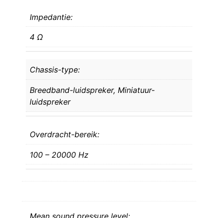
Impedantie:
4 Ω
Chassis-type:
Breedband-luidspreker,
Miniatuur-
luidspreker
Overdracht-bereik:
100 – 20000 Hz
Mean sound pressure level: