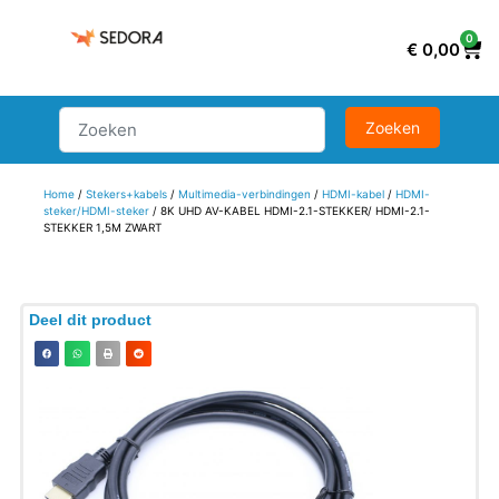
0
€
0,00
Home
/
Stekers+kabels
/
Multimedia-verbindingen
/
HDMI-kabel
/
HDMI-
steker/HDMI-steker
/ 8K UHD AV-KABEL HDMI-2.1-STEKKER/ HDMI-2.1-
STEKKER 1,5M ZWART
Deel dit product