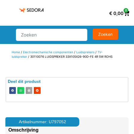
0
€
0,00
Home
/
Electromechanische componenten
/
Luidsprekers
/
TV-
luidspreker
/ 30110076 LUIDSPREKER 33X105X26-90D-FE 4R 5W ROHS
Deel dit product
Artikelnummer: U797052
Omschrijving