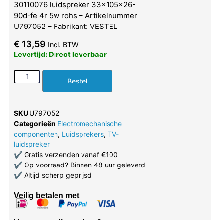
30110076 luidspreker 33x105x26-
90d-fe 4r 5w rohs – Artikelnummer:
U797052 – Fabrikant: VESTEL
€
13,59
Incl. BTW
Levertijd: Direct leverbaar
Bestel
SKU
U797052
Categorieën
Electromechanische
componenten
,
Luidsprekers
,
TV-
luidspreker
✔
Gratis verzenden vanaf €100
✔
Op voorraad? Binnen 48 uur geleverd
✔
Altijd scherp geprijsd
Veilig betalen met