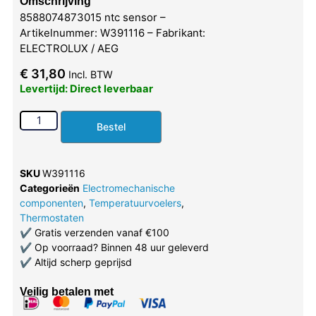
Omschrijving
8588074873015 ntc sensor –
Artikelnummer: W391116 – Fabrikant:
ELECTROLUX / AEG
€
31,80
Incl. BTW
Levertijd: Direct leverbaar
Bestel
SKU
W391116
Categorieën
Electromechanische
componenten
,
Temperatuurvoelers
,
Thermostaten
✔
Gratis verzenden vanaf €100
✔
Op voorraad? Binnen 48 uur geleverd
✔
Altijd scherp geprijsd
Veilig betalen met