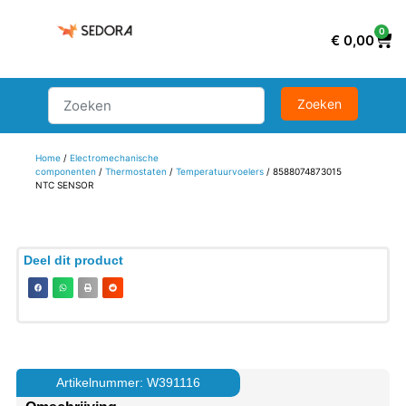
0
€
0,00
Home
/
Electromechanische
componenten
/
Thermostaten
/
Temperatuurvoelers
/ 8588074873015
NTC SENSOR
Deel dit product
Artikelnummer: W391116