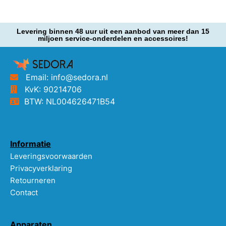
Levering binnen 48 uur uit een aanbod van meer dan 15
miljoen service-onderdelen en accessoires!
Email: info@sedora.nl
KvK: 90214706
BTW: NL004626471B54
Informatie
Leveringsvoorwaarden
Privacyverklaring
Retourneren
Contact
Apparaten