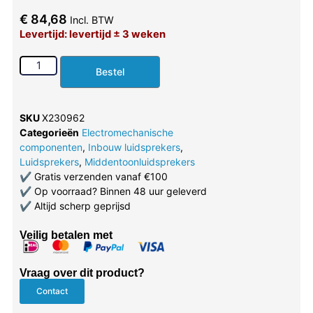
€
84,68
Incl. BTW
Levertijd: levertijd ± 3 weken
Bestel
SKU
X230962
Categorieën
Electromechanische
componenten
,
Inbouw luidsprekers
,
Luidsprekers
,
Middentoonluidsprekers
✔
Gratis verzenden vanaf €100
✔
Op voorraad? Binnen 48 uur geleverd
✔
Altijd scherp geprijsd
Veilig betalen met
Vraag over dit product?
Contact