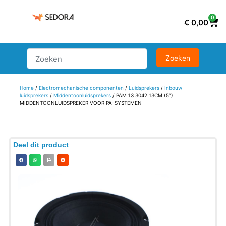
0
€
0,00
Home
/
Electromechanische componenten
/
Luidsprekers
/
Inbouw
luidsprekers
/
Middentoonluidsprekers
/ PAM 13 3042 13CM (5″)
MIDDENTOONLUIDSPREKER VOOR PA-SYSTEMEN
Deel dit product