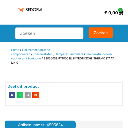
0
€
0,00
Home
/
Electromechanische
componenten
/
Thermostaten
/
Temperatuurvoelers
/
Temperatuurvoeler
voor oven / kookzone
/ 32055059 PT1000 ELEKTRONISCHE THERMOSTAAT
M4 G
Deel dit product
Artikelnummer: X505824