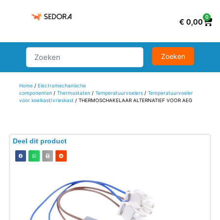
0
€
0,00
Home
/
Electromechanische
componenten
/
Thermostaten
/
Temperatuurvoelers
/
Temperatuurvoeler
voor koelkast/vrieskast
/ THERMOSCHAKELAAR ALTERNATIEF VOOR AEG
Deel dit product